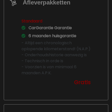
Afleverpakketten
Standaard
CarGarantie Garantie
6 maanden huisgarantie
- Altijd een chronologisch
oplopende kilometerstand! (N.A.P.)
- Onderhoudshistorie aanwezig is
- Technisch in orde is
- Voorzien is van minimaal 6
maanden A.P.K.
Gratis