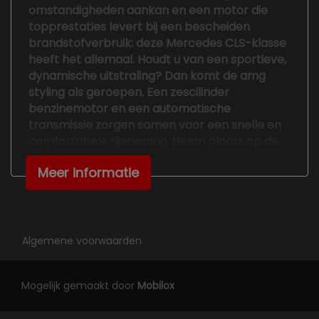
Keyless entry
omstandigheden aankan en een motor die
topprestaties levert bij een bescheiden
Led achterlichten
brandstofverbruik: deze Mercedes CLS-klasse
Led koplampen
heeft het allemaal. Houdt u van een sportieve,
dynamische uitstraling? Dan komt de amg
Lederen interieur
styling als geroepen. Een zescilinder
Lichtmetalen velgen meer-spaaks 20"
benzinemotor en een automatische
transmissie zorgen samen voor een snelle en
Luxe lederen bekleding
comfortabele rijervaring. Neem plaats op de
Navigatiesysteem full map + hard disk
comfortabele stoelen. Dankzij de elektrische
Meer informatie
bediening en het geheugen is het eenvoudig
Panoramadak
om hierin de beste zitpositie te vinden. Het
Rondomzicht camera
panoramadak zorgt voor maximale lichtinval
en kan worden geopend voor extra ventilatie.
Sfeerverlichting
Met matrix LED-verlichting rijdt u eigenlijk altijd
Algemene voorwaarden
Sportstuur
met groot licht, dus maximaal zicht. Toch is
verblinden er niet bij, want het systeem regelt
Volledig digitaal instrumentenpaneel
Mogelijk gemaakt door
Mobilox
de verlichting zo dat tegenliggers er geen last
Voorstoelen verwarmd
van hebben.