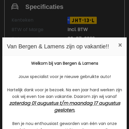
Specificaties
Kenteken
JHT-13-L
NL
BTW of Marge
Incl. BTW
Datum eerste
06-07-2022
×
toelating
Van Bergen & Lamens zijn op vakantie!!
(internationaal)
APK vervaldatum
22-07-2028
Welkom bij van Bergen & Lamens
Tellerstand
44.122 KM
Jouw specialist voor je nieuwe gebruikte auto!
Carrosserie
Sedan
Kleur
Grijs Metallic
Hartelijk dank voor je bezoek. Na een jaar hard werken zijn
ook wij even toe aan vakantie. Daarom zijn wij vanaf
Bekleding
Leder
zaterdag 01 augustus t/m maandag 17 augustus
Interieurkleur
Zwart
gesloten.
Aantal deuren
4
Ben je nou enthousiast geworden van één van onze
Aantal zitplaatsen
5