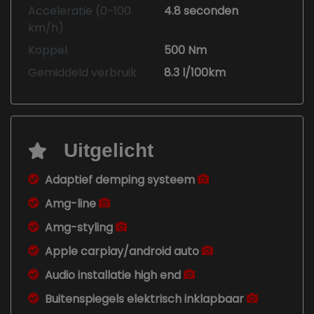
Acceleratie (0-100
4.8 seconden
km/h)
Koppel
500 Nm
Gemiddeld verbruik
8.3 l/100km
Uitgelicht
Adaptief demping systeem
Amg-line
Amg-styling
Apple carplay/android auto
Audio installatie high end
Buitenspiegels elektrisch inklapbaar