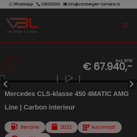
WhatsApp
0181231010
info@vanbergen-lamens.nl
Incl. BTW
€ 67.940,-
Mercedes CLS-klasse 450 4MATIC AMG
Line | Carbon interieur
Benzine
2022
Automaat