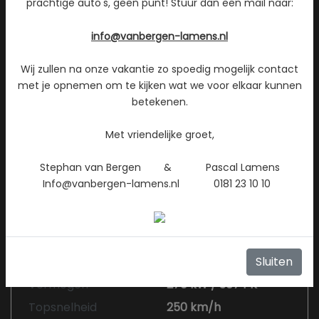
prachtige auto's, geen punt! Stuur dan een mail naar:
Gewicht
1840 kg
info@vanbergen-lamens.nl
Maximum massa
1900 kg
geremd
Wij zullen na onze vakantie zo spoedig mogelijk contact
Aantal sleutels
2
met je opnemen om te kijken wat we voor elkaar kunnen
Aantal handzenders
2
betekenen.
Met vriendelijke groet,
Motor en transmissie
Stephan van Bergen & Pascal Lamens
Info@vanbergen-lamens.nl 0181 23 10 10
Brandstof
Benzine
Transmissie
Automaat 9
Aantal cilinders
6
Cilinderinhoud
2999 cc
Sluiten
Vermogen
270 kW / 367 PK
Topsnelheid
250 km/h