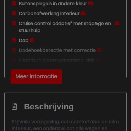
Buitenspiegels in andere kleur
Carbonafwerking interieur
Cruise control adaptief met stop&go en
stuurhulp
Dab
Dodehoekdetectie met correctie
Elektrisch glazen panorama-dak
Elektrisch verstelb. bestuurdersstoel
Meer informatie
met geheugen
Elektrisch verstelb. passagiersstoel met
geheugen
Extra getint glas achter
Beschrijving
Head-up display
Stijlvolle vormgeving, een comfortabel en ruim
Isofix bevestiging voor kinderzitjes
interieur, een onderstel dat alle wegen en