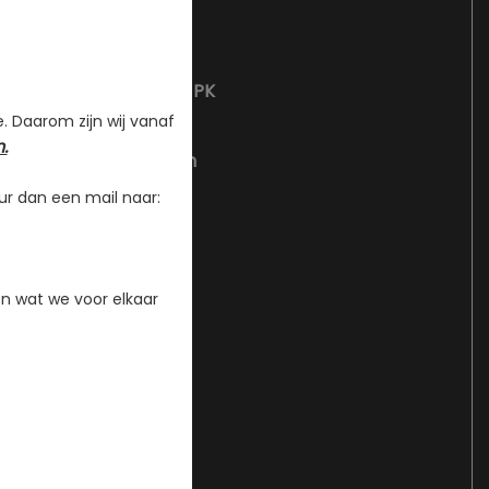
3
1499 cc
162 kW / 220 PK
e. Daarom zijn wij vanaf
193 km/h
.
6.9 seconden
er minuut
5000 RPM
ur dan een mail naar:
220 Nm
1.7 l/100km
n wat we voor elkaar