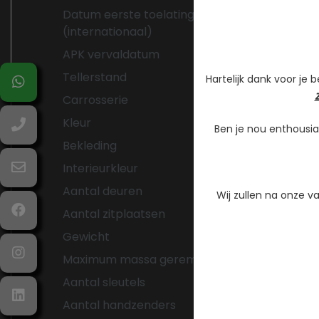
Datum eerste toelating
02-08-20
(internationaal)
APK vervaldatum
02-08-2
Tellerstand
103.023 K
Hartelijk dank voor je 
Carrosserie
SUV
Kleur
Grijs Meta
Ben je nou enthousia
Bekleding
Leder
Interieurkleur
Zwart
Aantal deuren
5
Wij zullen na onze 
Aantal zitplaatsen
5
Gewicht
1720 kg
Maximum massa geremd
750 kg
Aantal sleutels
2
Aantal handzenders
2