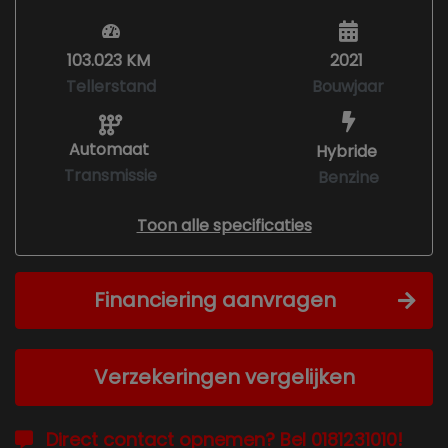
103.023 KM
2021
Tellerstand
Bouwjaar
Automaat
Hybride
Transmissie
Benzine
Toon alle specificaties
Financiering aanvragen
Verzekeringen vergelijken
Direct contact opnemen? Bel 0181231010!