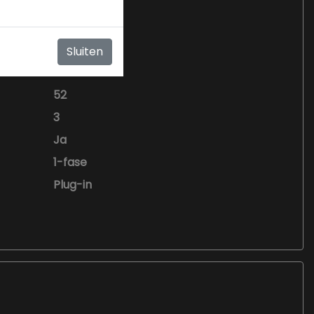
Sluiten
52
3
Ja
1-fase
Plug-in