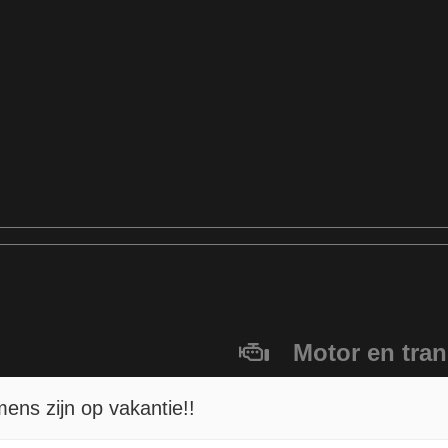
Motor en tra
Brandstof
2-B
ns zijn op vakantie!!
Transmissie