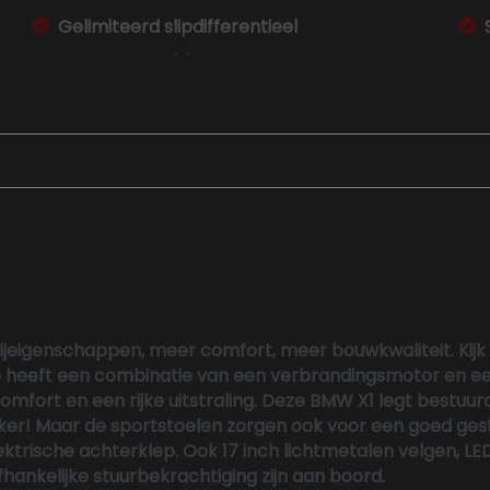
Gelimiteerd slipdifferentieel
Hoofd airbag(s) achter
Hoofd airbag(s) voor
Keyless start
Multimedia scherm standaard
Oplaadmogelijkheid
Passagiersairbag
Unikleur/pastel
Zij airbag(s) voor
e rijeigenschappen, meer comfort, meer bouwkwaliteit. Kij
Zwarte (glans) exterieur delen
 heeft een combinatie van een verbrandingsmotor en een
omfort en een rijke uitstraling. Deze BMW X1 legt bestuur
ker! Maar de sportstoelen zorgen ook voor een goed ges
ektrische achterklep. Ook 17 inch lichtmetalen velgen, L
ankelijke stuurbekrachtiging zijn aan boord.