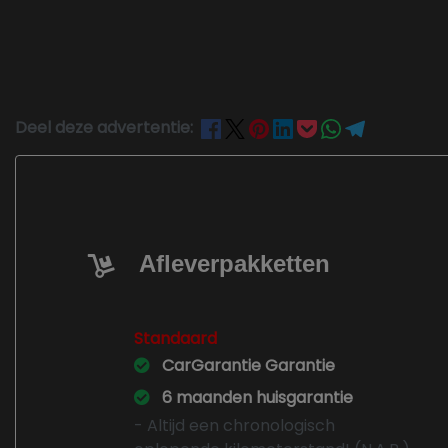
Deel deze advertentie:
Afleverpakketten
Standaard
CarGarantie Garantie
6 maanden huisgarantie
- Altijd een chronologisch