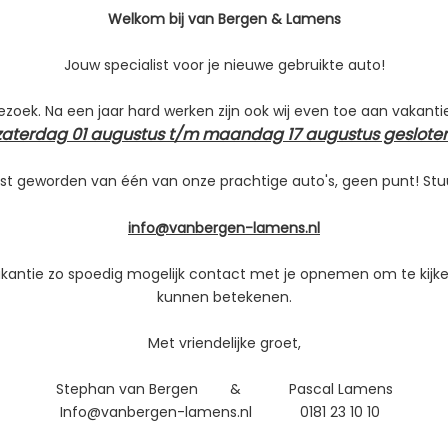
Aantal cilinders
Welkom bij van Bergen & Lamens
21
Cilinderinhoud
Jouw specialist voor je nieuwe gebruikte auto!
027
Vermogen
M
bezoek. Na een jaar hard werken zijn ook wij even toe aan vakanti
Topsnelheid
zaterdag 01 augustus t/m maandag 17 augustus gesloten
Acceleratie (0-100 km/h)
llic
Maximum aantal toeren p
st geworden van één van onze prachtige auto's, geen punt! Stu
Koppel
info@vanbergen-lamens.nl
Gemiddeld verbruik
vakantie zo spoedig mogelijk contact met je opnemen om te kijke
kunnen betekenen.
Met vriendelijke groet,
Stephan van Bergen & Pascal Lamens
Info@vanbergen-lamens.nl 0181 23 10 10