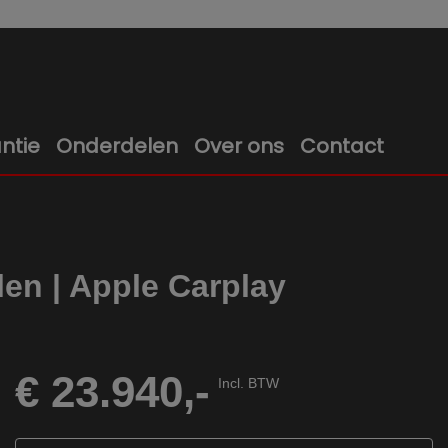
ntie
Onderdelen
Over ons
Contact
en | Apple Carplay
€ 23.940,-
Incl. BTW