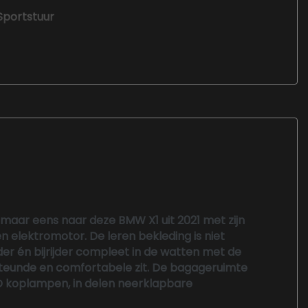
Sportstuur
Stuur leder
Stuur verstelbaar
Stuurbekrachtiging snelheidsafhankelijk
Voorstoelen verwarmd
k maar eens naar deze BMW X1 uit 2021 met zijn
 elektromotor. De leren bekleding is niet
der én bijrijder compleet in de watten met de
teunde en comfortabele zit. De bagageruimte
ED koplampen, in delen neerklapbare