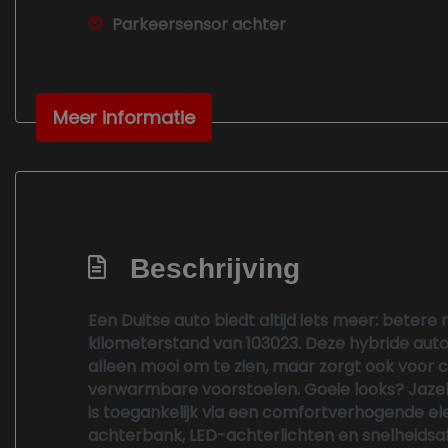
Parkeersensor achter
Sportstoelen
Voorstoelen verwarmd
Meer informatie
Zwarte (glans) exterieur delen
Beschrijving
Een Duitse auto biedt altijd iets meer: beter
kilometerstand van 103023. Deze hybride auto
alleen mooi om te zien, maar zorgt ook voor c
Exterieur
verwarmbare voorstoelen. Goeie looks? Jaze
is toegankelijk via een comfortverhogende el
Buitenspiegel(s) automatisch dimmend
achterbank, LED-achterlichten en snelheidsafh