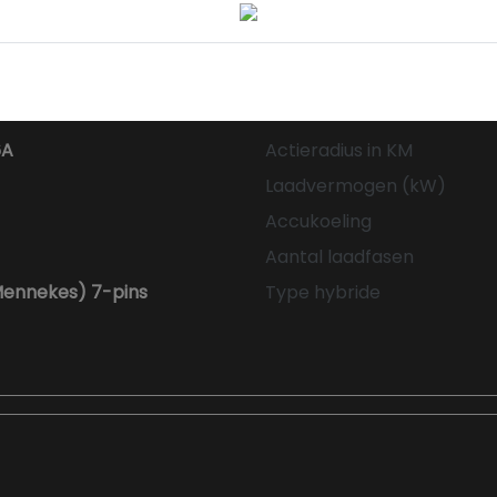
6A
Actieradius in KM
Laadvermogen (kW)
Accukoeling
Aantal laadfasen
Mennekes) 7-pins
Type hybride