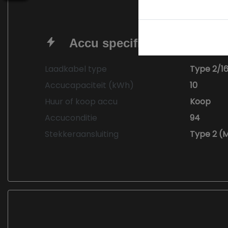
Accu specificaties
Laadkabel type
Type 2/1
Accucapaciteit (kWh)
10
Huur of koop accu
Koop
Accuconditie
94
Stekkeraansluiting
Type 2 (