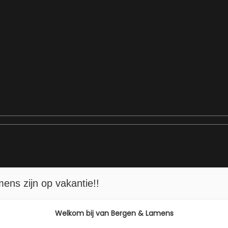
Motor en tra
ns zijn op vakantie!!
Brandstof
9-B
Welkom bij van Bergen & Lamens
Transmissie