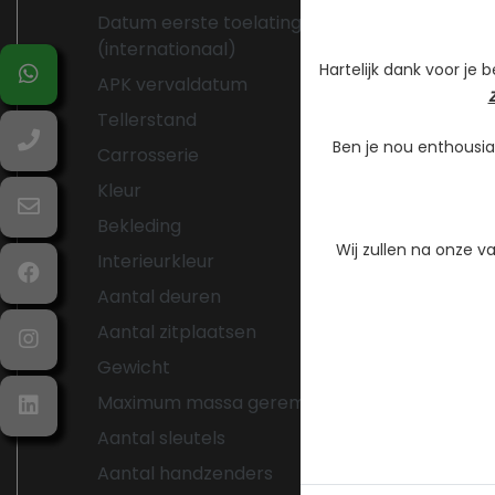
Datum eerste toelating
05-07-20
(internationaal)
Hartelijk dank voor je 
APK vervaldatum
27-11-20
Tellerstand
86.695 K
Ben je nou enthousia
Carrosserie
SUV
Kleur
Wit
Bekleding
Leder
Wij zullen na onze 
Interieurkleur
Zwart
Aantal deuren
5
Aantal zitplaatsen
5
Gewicht
2174 kg
Maximum massa geremd
2000 kg
Aantal sleutels
2
Aantal handzenders
2