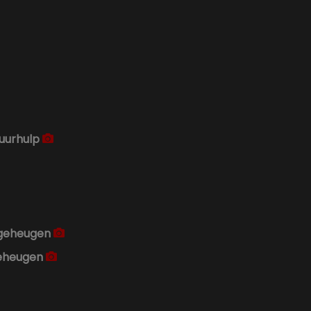
uurhulp
 geheugen
geheugen