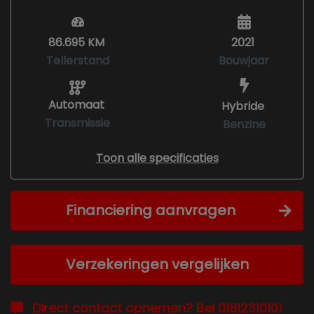
86.695 KM
2021
Tellerstand
Bouwjaar
Automaat
Hybride
Transmissie
Benzine
Toon alle specificaties
Financiering aanvragen
Verzekeringen vergelijken
Direct contact opnemen? Bel 0181231010!