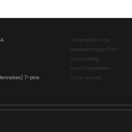
6A
Actieradius in KM
Laadvermogen (kW)
Accukoeling
Aantal laadfasen
Mennekes) 7-pins
Type hybride