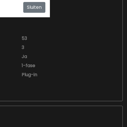
Sluiten
53
3
Ja
1-fase
Plug-in