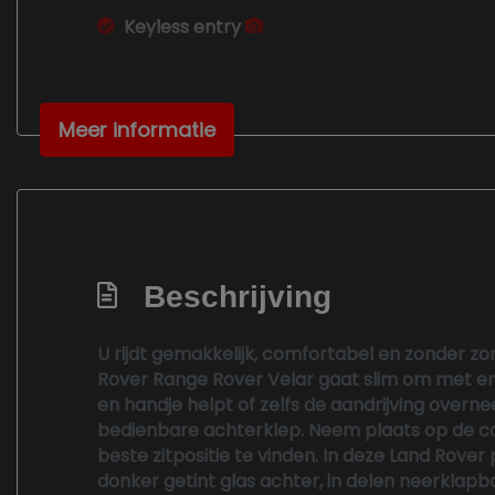
Keyless entry
Led koplampen
Lederen bekleding
Meer informatie
Lichtmetalen velgen 20"
Multimedia voorbereiding
Navigatiesysteem full map
Rondomzicht camera
Trekhaak elektrisch bedienbaar
Beschrijving
Volledig digitaal instrumentenpaneel
U rijdt gemakkelijk, comfortabel en zonder z
Voorstoelen verwarmd
Rover Range Rover Velar gaat slim om met en
en handje helpt of zelfs de aandrijving overne
Interieur
bedienbare achterklep. Neem plaats op de com
beste zitpositie te vinden. In deze Land Rover
Achterbank elektrisch verstelbaar
donker getint glas achter, in delen neerklap