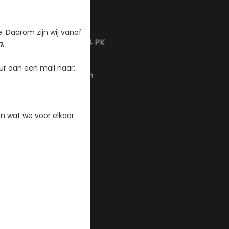
4
1997 cc
e. Daarom zijn wij vanaf
297 kW / 404 PK
.
250 km/h
ur dan een mail naar:
5.4 seconden
er minuut
5500 RPM
640 Nm
n wat we voor elkaar
2.2 l/100km