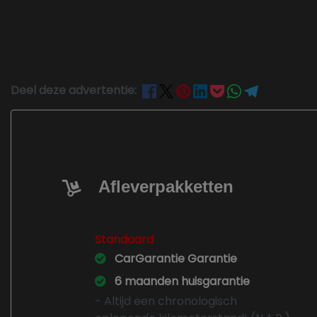
Deel deze advertentie:
Afleverpakketten
Standaard
CarGarantie Garantie
6 maanden huisgarantie
- Altijd een chronologisch