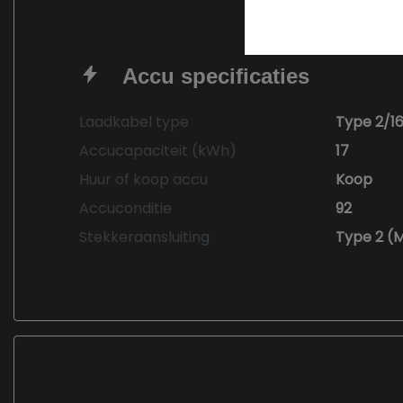
Accu specificaties
Laadkabel type
Type 2/1
Accucapaciteit (kWh)
17
Huur of koop accu
Koop
Accuconditie
92
Stekkeraansluiting
Type 2 (