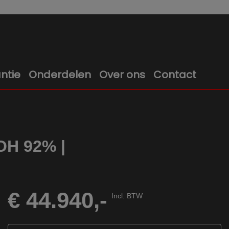
ntie
Onderdelen
Over ons
Contact
OH 92% |
€ 44.940,-
Incl. BTW