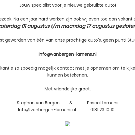
Jouw specialist voor je nieuwe gebruikte auto!
Aantal cilinders
21
Cilinderinhoud
bezoek. Na een jaar hard werken zijn ook wij even toe aan vakanti
26
Vermogen
zaterdag 01 augustus t/m maandag 17 augustus gesloten
M
Topsnelheid
st geworden van één van onze prachtige auto's, geen punt! Stu
Acceleratie (0-100 km/h)
Maximum aantal toeren p
info@vanbergen-lamens.nl
Koppel
vakantie zo spoedig mogelijk contact met je opnemen om te kijke
Gemiddeld verbruik
kunnen betekenen.
Met vriendelijke groet,
Stephan van Bergen & Pascal Lamens
Info@vanbergen-lamens.nl 0181 23 10 10