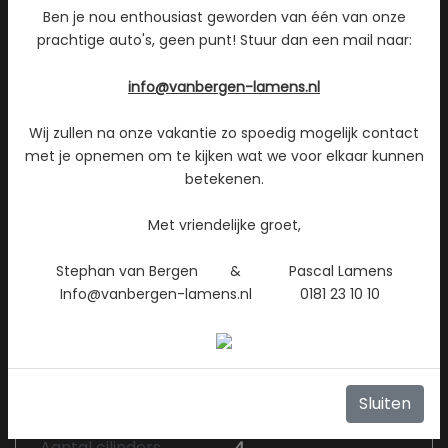
Aantal deuren
5
Ben je nou enthousiast geworden van één van onze
prachtige auto's, geen punt! Stuur dan een mail naar:
Aantal zitplaatsen
5
Gewicht
945 kg
info@vanbergen-lamens.nl
Maximum massa
1000 kg
Wij zullen na onze vakantie zo spoedig mogelijk contact
geremd
met je opnemen om te kijken wat we voor elkaar kunnen
Motorrijtuigenbelasting
€ 92 - 99 per
betekenen.
kwartaal
Aantal sleutels
2
Met vriendelijke groet,
Aantal handzenders
1
Stephan van Bergen & Pascal Lamens
Info@vanbergen-lamens.nl 0181 23 10 10
Motor en transmissie
Brandstof
Benzine
Sluiten
Transmissie
Handgeschakeld 5
Aantal cilinders
4