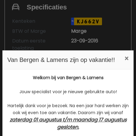
Specificaties
Kenteken
KJ662V
NL
BTW of Marge
Marge
Datum eerste
23-09-2016
toelating
×
Datum eerste
23-09-2016
Van Bergen & Lamens zijn op vakantie!!
toelating
(internationaal)
Welkom bij van Bergen & Lamens
APK vervaldatum
23-09-2026
Tellerstand
24.416 KM
Jouw specialist voor je nieuwe gebruikte auto!
Carrosserie
Hatchback
Hartelijk dank voor je bezoek. Na een jaar hard werken zijn
Kleur
Zwart Metallic
ook wij even toe aan vakantie. Daarom zijn wij vanaf
zaterdag 01 augustus t/m maandag 17 augustus
Bekleding
Stof
gesloten.
Interieurkleur
Zwart