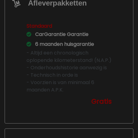
Afleverpakketten
Standaard
CarGarantie Garantie
6 maanden huisgarantie
- Altijd een chronologisch
oplopende kilometerstand! (N.A.P.)
- Onderhoudshistorie aanwezig is
- Technisch in orde is
- Voorzien is van minimaal 6
maanden A.P.K.
Gratis