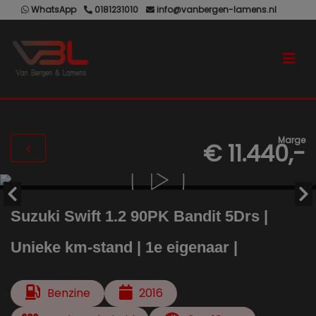
WhatsApp
0181231010
info@vanbergen-lamens.nl
Marge
€ 11.440,-
Suzuki Swift 1.2 90PK Bandit 5Drs |
Unieke km-stand | 1e eigenaar |
Benzine
2016