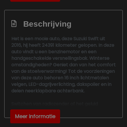
Anti blokkeer systeem
Anti doorslip regeling
Bestuurdersairbag
Beschrijving
Bluetooth
Het is een mooie auto, deze Suzuki Swift uit
Brake assist system
2016, hij heeft 24391 kilometer gelopen. In deze
Elektronisch stabiliteits programma
auto vindt u een benzinemotor en een
handgeschakelde versnellingsbak. Winterse
Elektronische remkrachtverdeling
omstandigheden? Geniet dan van het comfort
Hoofd airbag(s) achter
van de stoelverwarming! Tot de voorzieningen
van deze auto behoren 16 inch lichtmetalen
Hoofd airbag(s) voor
velgen, LED-dagrijverlichting, dakspoiler en in
Knie airbag(s)
delen neerklapbare achterbank.
Passagiersairbag
Switchen van radiozender of het geluid
Zij airbag(s) voor
dempen - het gaat gemakkelijk en veilig
Meer informatie
dankzij de audiobediening op het stuur. Nooit
Interieur
meer last van een slapende rechtervoet