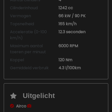
Cilinderinhoud
1242 cc
Vermogen
66 kW / 90 PK
Topsnelheid
165 km/h
Acceleratie (0-100
12.3 seconden
km/h)
Maximum aantal
6000 RPM
toeren per minuut
Koppel
120 Nm
Gemiddeld verbruik
4.3 l/100km
Uitgelicht
Airco