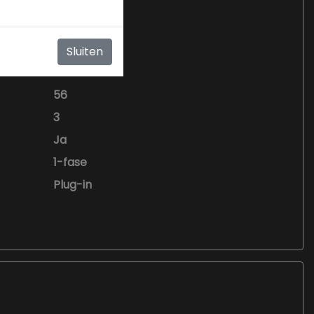
Sluiten
56
3
Ja
1-fase
Plug-in