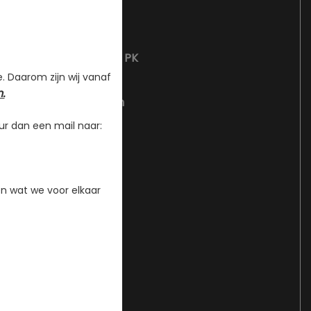
4
2488 cc
165 kW / 224 PK
e. Daarom zijn wij vanaf
200 km/h
.
9.2 seconden
er minuut
5500 RPM
ur dan een mail naar:
200 Nm
1.4 l/100km
n wat we voor elkaar