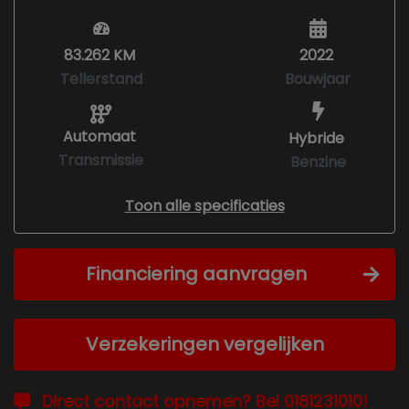
83.262 KM
2022
Tellerstand
Bouwjaar
Automaat
Hybride
Transmissie
Benzine
Toon alle specificaties
Financiering aanvragen
Verzekeringen vergelijken
Direct contact opnemen? Bel 0181231010!