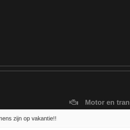
Motor en tra
Brandstof
3-B
ns zijn op vakantie!!
Transmissie