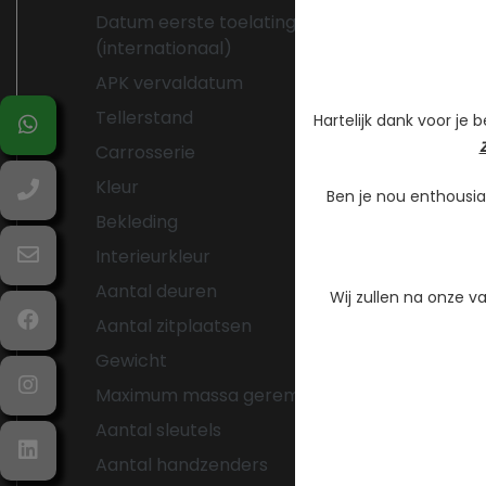
Datum eerste toelating
03-05-20
(internationaal)
APK vervaldatum
28-05-2
Tellerstand
83.262 K
Hartelijk dank voor je 
Carrosserie
SUV
Kleur
Zwart Met
Ben je nou enthousia
Bekleding
Leder
Interieurkleur
Zwart
Aantal deuren
5
Wij zullen na onze 
Aantal zitplaatsen
5
Gewicht
1744 kg
Maximum massa geremd
1500 kg
Aantal sleutels
2
Aantal handzenders
2