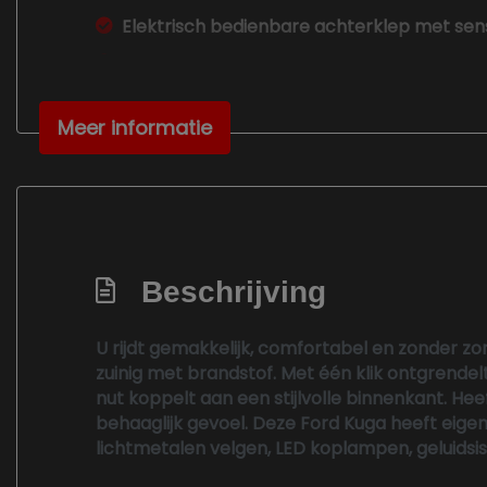
Elektrisch bedienbare achterklep met sen
Elektrisch verstelb. bestuurdersstoel met
Elektrische ramen voor en achter
Meer informatie
Extra getint glas achter
Head-up display
Isofix bevestiging voor kinderzitjes
Keyless entry
Led koplampen
Beschrijving
Lederen bekleding
U rijdt gemakkelijk, comfortabel en zonder zo
Lichtmetalen velgen 18"
zuinig met brandstof. Met één klik ontgrendel
Metaalkleur
nut koppelt aan een stijlvolle binnenkant. He
behaaglijk gevoel. Deze Ford Kuga heeft eigen
Middenarmsteun voor
lichtmetalen velgen, LED koplampen, geluidsi
Navigatiesysteem full map