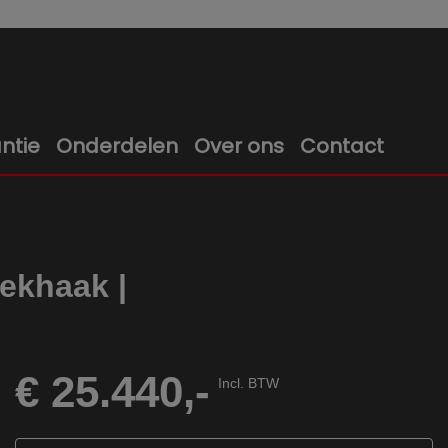
ntie
Onderdelen
Over ons
Contact
ekhaak |
€ 25.440,-
Incl. BTW