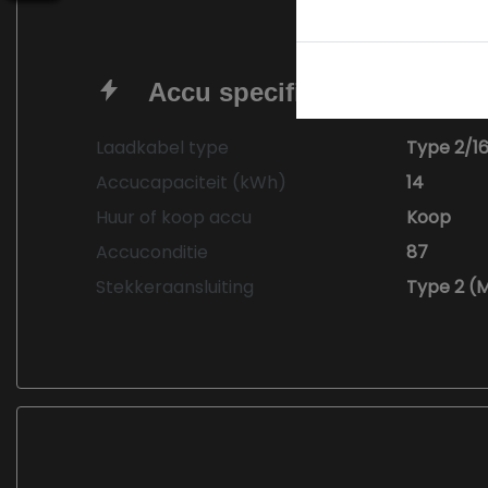
Accu specificaties
Laadkabel type
Type 2/1
Accucapaciteit (kWh)
14
Huur of koop accu
Koop
Accuconditie
87
Stekkeraansluiting
Type 2 (