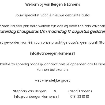
Aantal cilinders
Welkom bij van Bergen & Lamens
22
Cilinderinhoud
Jouw specialist voor je nieuwe gebruikte auto!
027
Vermogen
M
bezoek. Na een jaar hard werken zijn ook wij even toe aan vakanti
Topsnelheid
zaterdag 01 augustus t/m maandag 17 augustus gesloten
Acceleratie (0-100 km/h)
allic
Maximum aantal toeren p
st geworden van één van onze prachtige auto's, geen punt! Stu
Koppel
info@vanbergen-lamens.nl
Gemiddeld verbruik
vakantie zo spoedig mogelijk contact met je opnemen om te kijke
kunnen betekenen.
Met vriendelijke groet,
Stephan van Bergen & Pascal Lamens
Info@vanbergen-lamens.nl 0181 23 10 10