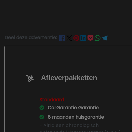
Deel deze advertentie:
Afleverpakketten
Standaard
CarGarantie Garantie
6 maanden huisgarantie
- Altijd een chronologisch