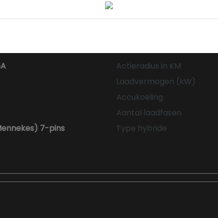
6A
Actieradius in KM
Laadvermogen (kW)
Accukoeling
Aantal laadfasen
Mennekes) 7-pins
Type hybride